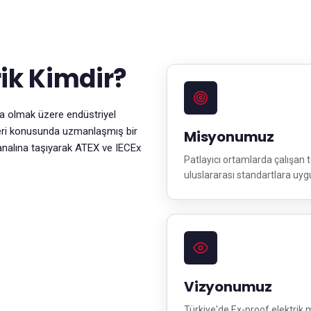
ik Kimdir?
ta olmak üzere endüstriyel
mleri konusunda uzmanlaşmış bir
Misyonumuz
analına taşıyarak ATEX ve IECEx
Patlayıcı ortamlarda çalışan t
uluslararası standartlara uygun
Vizyonumuz
Türkiye'de Ex-proof elektrik 