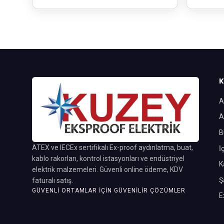
K
A
A
B
ATEX ve IECEx sertifikalı Ex-proof aydınlatma, buat,
İ
kablo rakorları, kontrol istasyonları ve endüstriyel
K
elektrik malzemeleri. Güvenli online ödeme, KDV
Ş
faturalı satış.
GÜVENLI ORTAMLAR İÇIN GÜVENILIR ÇÖZÜMLER
E