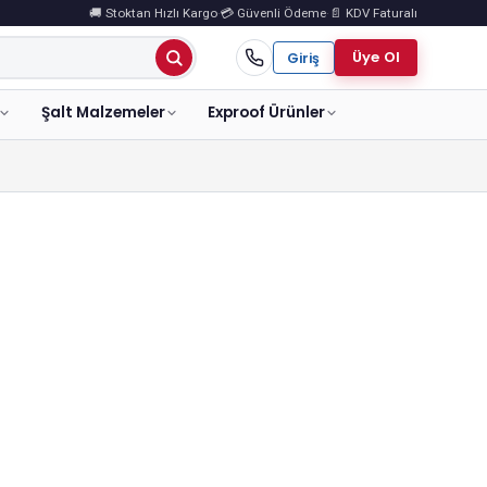
🚚 Stoktan Hızlı Kargo
·
💳 Güvenli Ödeme
·
📄 KDV Faturalı
Üye Ol
Giriş
Şalt Malzemeler
Exproof Ürünler