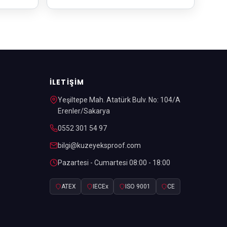
İLETIŞIM
Yeşiltepe Mah. Atatürk Bulv. No: 104/A
Erenler/Sakarya
0552 301 54 97
bilgi@kuzeyeksproof.com
Pazartesi - Cumartesi 08:00 - 18:00
ATEX
IECEx
ISO 9001
CE